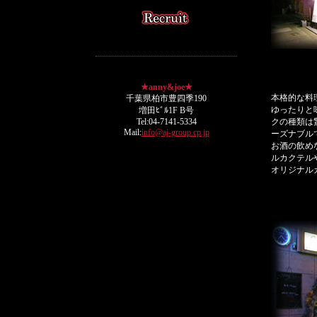
★anny&joe★
千葉県柏市豊四季190
増田ﾋﾞﾙ1F B号
Tel:04-7141-5334
Mail:
info@aj-group.cp.jp