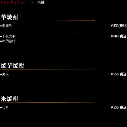
ドリンクメニュー
＞ 焼酎
●黒霧島
￥550(税込
●千夜の夢
￥600(税込
●鳴門金時
●鬼火
￥550(税込
●しろ
￥550(税込